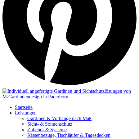
Startseite
Leistungen
Gardinen & Vorhänge nach Maß
Sicht- & Sonnenschutz
Zubehör & Systeme
Kissenbezüge, Tischläufer & Tagesdecken